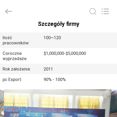
Ruixiang
Import
&
Export
Co.,
Ltd..
Szczegóły firmy
All
DOM
Rights
Reserved.
Ilość
100~120
PRODUKTY
pracowników:
Coroczne
$1,000,000-$5,000,000
wyprzedaże:
O
NAS
Rok założenia:
2011
pc Export:
90% - 100%
WYCIECZKA
PO
FABRYCE