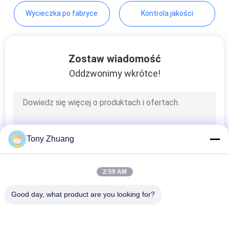
SITEMAP
Wycieczka po fabryce
Kontrola jakości
PRIVACY
Zostaw wiadomość
POLICY
Oddzwonimy wkrótce!
Tony Zhuang
2:59 AM
Good day, what product are you looking for?
popularne kategorie
Wszystko