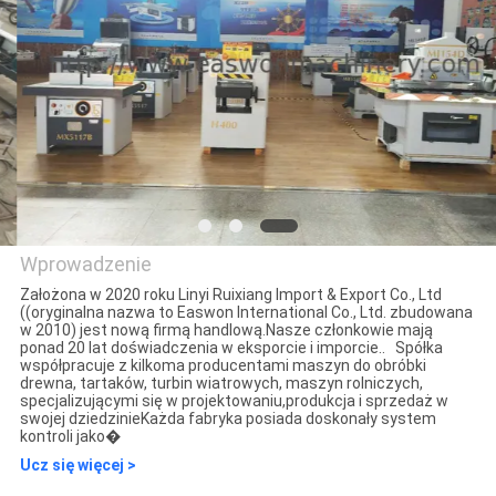
KONTROLA
JAKOŚCI
SKONTAKTUJ
SIĘ
Z
NAMI
Wprowadzenie
Założona w 2020 roku Linyi Ruixiang Import & Export Co., Ltd
AKTUALNOŚCI
((oryginalna nazwa to Easwon International Co., Ltd. zbudowana
Linyi Ruixiang Import &
w 2010) jest nową firmą handlową.Nasze członkowie mają
ponad 20 lat doświadczenia w eksporcie i imporcie.. Spółka
Export Co., Ltd.
współpracuje z kilkoma producentami maszyn do obróbki
POPROSIĆ
drewna, tartaków, turbin wiatrowych, maszyn rolniczych,
specjalizującymi się w projektowaniu,produkcja i sprzedaż w
O
swojej dziedzinieKażda fabryka posiada doskonały system
kontroli jako�
WYCENĘ
Ucz się więcej >