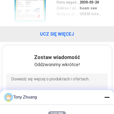
KONTROLA
Data wygaśnięcia
2030-03-24
Zakres / piecyk
beam saw
JAKOŚCI
Wydane przez
UDEM International Certification Auditing Training Centre Industry and Trade Inc
SKONTAKTUJ
UCZ SIĘ WIĘCEJ
SIĘ
Z
NAMI
Zostaw wiadomość
Oddzwonimy wkrótce!
AKTUALNOŚCI
POPROSIĆ
O
Tony Zhuang
WYCENĘ
5:07 PM