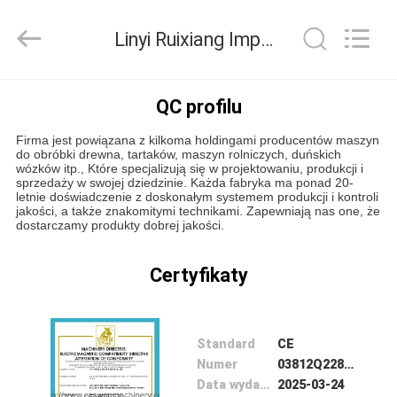
Ruixiang
Import
&
Linyi Ruixiang Import & Export Co., Ltd. Kontrola jakości
Export
Co.,
Ltd..
All
DOM
Rights
Reserved.
QC profilu
Firma jest powiązana z kilkoma holdingami producentów maszyn
PRODUKTY
do obróbki drewna, tartaków, maszyn rolniczych, duńskich
wózków itp., Które specjalizują się w projektowaniu, produkcji i
sprzedaży w swojej dziedzinie. Każda fabryka ma ponad 20-
letnie doświadczenie z doskonałym systemem produkcji i kontroli
O
jakości, a także znakomitymi technikami. Zapewniają nas one, że
dostarczamy produkty dobrej jakości.
NAS
Certyfikaty
WYCIECZKA
PO
Standard
CE
FABRYCE
Numer
03812Q22864R1S
Data wydania
2025-03-24