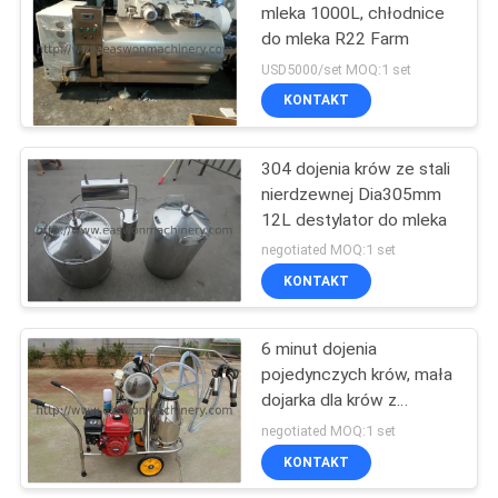
mleka 1000L, chłodnice
do mleka R22 Farm
8
USD5000/set MOQ:1 set
KONTAKT
Tokarka do drewna
304 dojenia krów ze stali
nierdzewnej Dia305mm
12L destylator do mleka
negotiated MOQ:1 set
KONTAKT
10
Kabina lakiernicza
6 minut dojenia
pojedynczych krów, mała
do obróbki drewna
dojarka dla krów z
silnikiem benzynowym
negotiated MOQ:1 set
ISO
KONTAKT