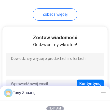
13
Zobacz więcej
Frezarka do stawów
palcowych
Zostaw wiadomość
Oddzwonimy wkrótce!
8
Prasa membranowa
Tony Zhuang
3:44 AM