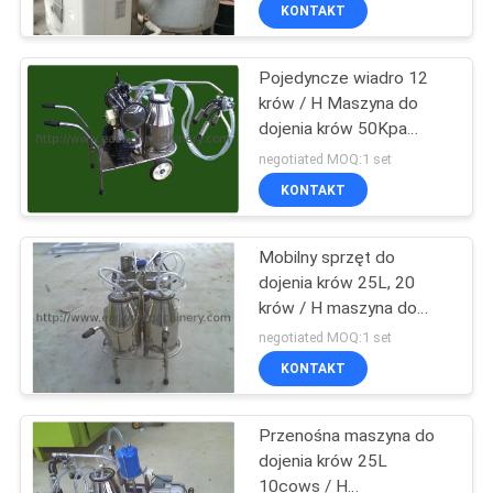
przechowywania
KONTROLA
KONTAKT
surowego mleka
JAKOŚCI
Pojedyncze wiadro 12
20
krów / H Maszyna do
SKONTAKTUJ
dojenia krów 50Kpa
Okleiniarka do
SIĘ
elektryczna dla krów
negotiated MOQ:1 set
drewna
Z
KONTAKT
NAMI
Mobilny sprzęt do
dojenia krów 25L, 20
AKTUALNOŚCI
krów / H maszyna do
29
odsysania mleka
negotiated MOQ:1 set
krowiego
POPROSIĆ
KONTAKT
Frezarka do drewna
O
Przenośna maszyna do
WYCENĘ
dojenia krów 25L
10cows / H