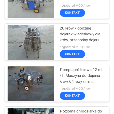
Automatyczny dojarz
SITEMAP
negotiated MOQ:1 set
krów
KONTAKT
13
PRIVACY
20 krów / godzinę
POLICY
Dłutarka do drewna
dojarek wiaderkowy dla
krów, przenośny dojarz
do krów 50L
negotiated MOQ:1 set
KONTAKT
Pompa próżniowa 12 ml
17
/ h Maszyna do dojenia
Maszyna do
krów 64 razy / min
Pompowanie mleka
negotiated MOQ:1 set
szlifowania drewna
krowiego
KONTAKT
Pozioma chłodziarka do