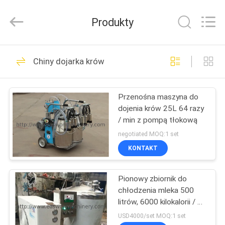
Ruixiang
Import
&
Produkty
Export
Co.,
Ltd..
All
DOM
Rights
48
Reserved.
Chiny dojarka krów
Piła taśmowa do
PRODUKTY
drewna
Przenośna maszyna do
dojenia krów 25L 64 razy
O
/ min z pompą tłokową
NAS
negotiated MOQ:1 set
KONTAKT
29
WYCIECZKA
Grubościówka do
Pionowy zbiornik do
PO
chłodzenia mleka 500
FABRYCE
drewna
litrów, 6000 kilokalorii / h
Zbiornik do
USD4000/set MOQ:1 set