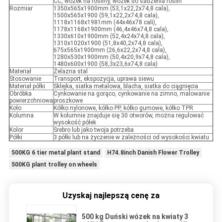
CC, wózek na rośliny, wózek do sadzenia roślin
Rozmiar
1350x565x1900mm (53,1x22,2x74,8 cala),
1500x565x1900 (59,1x22,2x74,8 cala),
1118x1168x1981mm (44x46x78 cali),
1178x1168x1900mm (46,4x46x74,8 cala),
1330x610x1900mm (52,4x24x74,8 cala),
1310x1020x1900 (51,8x40,2x74,8 cala),
675x565x1900mm (26,6x22,2x74,8 cala),
1280x530x1900mm (50,4x20,9x74,8 cala),
1480x600x1900 (58,3x23,6x74,8 cala)
Materiał
Żelazna stal
Stosowanie
Transport, ekspozycja, uprawa siewu
Materiał półki
Sklejka, siatka metalowa, blacha, siatka do ciągnięcia
Obróbka
Cynkowanie na gorąco, cynkowanie na zimno, malowanie
powierzchniowa
proszkowe
Koło
Kółko nylonowe, kółko PP, kółko gumowe, kółko TPR
Kolumna
W kolumnie znajduje się 30 otworów, można regulować
wysokość półek
Kolor
Srebro lub jako twoja potrzeba
Półki
3 półki lub na życzenie w zależności od wysokości kwiatu
500KG 6 tier metal plant stand
H74.8inch Danish Flower Trolley
500KG plant trolley on wheels
Uzyskaj najlepszą cenę za
500 kg Duński wózek na kwiaty 3