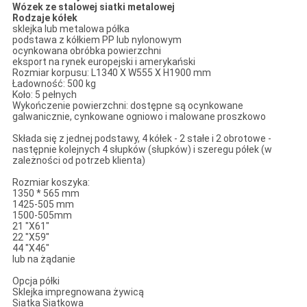
Wózek ze stalowej siatki metalowej
Rodzaje kółek
sklejka lub metalowa półka
podstawa z kółkiem PP lub nylonowym
ocynkowana obróbka powierzchni
eksport na rynek europejski i amerykański
Rozmiar korpusu: L1340 X W555 X H1900 mm
Ładowność: 500 kg
Koło: 5 pełnych
Wykończenie powierzchni: dostępne są ocynkowane
galwanicznie, cynkowane ogniowo i malowane proszkowo
Składa się z jednej podstawy, 4 kółek - 2 stałe i 2 obrotowe -
następnie kolejnych 4 słupków (słupków) i szeregu półek (w
zależności od potrzeb klienta)
Rozmiar koszyka:
1350 * 565 mm
1425-505 mm
1500-505mm
21 "X61"
22 "X59"
44 "X46"
lub na żądanie
Opcja półki
Sklejka impregnowana żywicą
Siatka Siatkowa