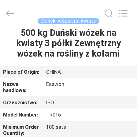
Ruixiang
Import
&
Export
Co.,
Duński wózek na kwiaty
Ltd..
All
500 kg Duński wózek na
DOM
Rights
Reserved.
kwiaty 3 półki Zewnętrzny
PRODUKTY
wózek na rośliny z kołami
O
Place of Origin:
CHINA
NAS
Nazwa
Easwon
handlowa:
WYCIECZKA
Orzecznictwo:
ISO
PO
Model Number:
TR016
FABRYCE
Minimum Order
100 sets
Quantity: