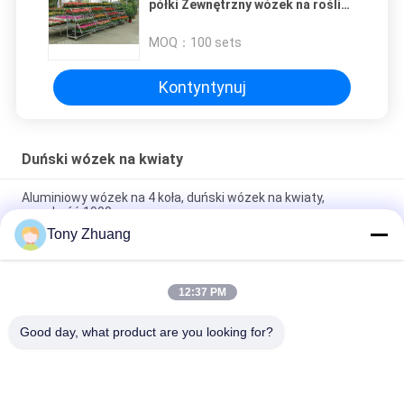
półki Zewnętrzny wózek na rośliny
z kołami
MOQ：
100 sets
Kontyntynuj
Duński wózek na kwiaty
Aluminiowy wózek na 4 koła, duński wózek na kwiaty,
wysokość 1900 mm
Tony Zhuang
Duński wózek do roślin ze sklejki ze stali żelaznej, stojak na
doniczki 500 kg z 4 kołami
12:37 PM
Mobilny 30-otworowy duński wózek na kwiaty H74,8 cala DC
Pojemnik na kwiaty na kółkach
Good day, what product are you looking for?
popularne kategorie
Wszystko