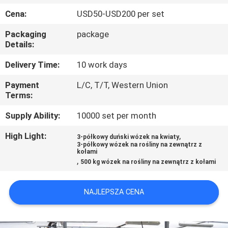
KONTROLA
Cena:
USD50-USD200 per set
JAKOŚCI
Packaging
package
Details:
SKONTAKTUJ
Delivery Time:
10 work days
SIĘ
Payment
L/C, T/T, Western Union
Z
Terms:
NAMI
Supply Ability:
10000 set per month
High Light:
,
3-półkowy duński wózek na kwiaty
AKTUALNOŚCI
3-półkowy wózek na rośliny na zewnątrz z
kołami
,
500 kg wózek na rośliny na zewnątrz z kołami
POPROSIĆ
O
NAJLEPSZA CENA
WYCENĘ