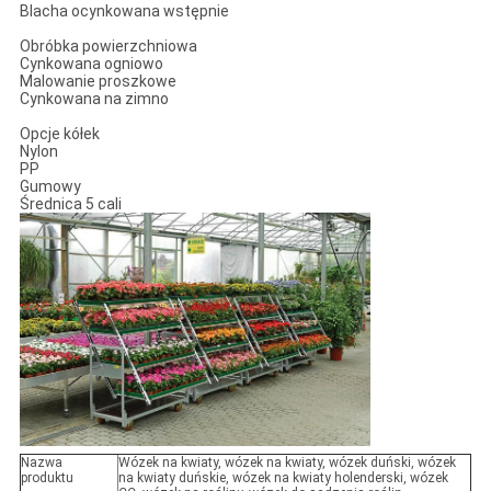
Blacha ocynkowana wstępnie
Obróbka powierzchniowa
Cynkowana ogniowo
Malowanie proszkowe
Cynkowana na zimno
Opcje kółek
Nylon
PP
Gumowy
Średnica 5 cali
Nazwa
Wózek na kwiaty, wózek na kwiaty, wózek duński, wózek
produktu
na kwiaty duńskie, wózek na kwiaty holenderski, wózek