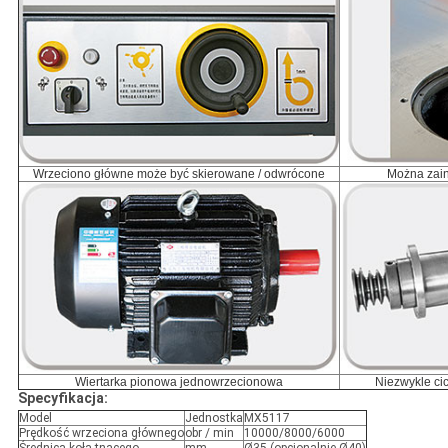
Wrzeciono główne może być skierowane / odwrócone
Można zain
Wiertarka pionowa jednowrzecionowa
Niezwykle ci
Specyfikacja:
Model
Jednostka
MX5117
Prędkość wrzeciona głównego
obr / min
10000/8000/6000