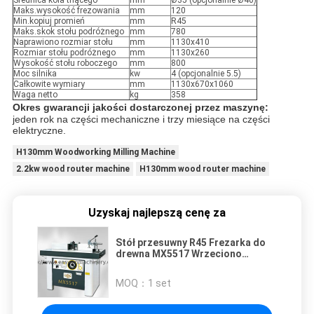
Średnica koła tnącego
mm
Ø35 (opcjonalnie Ø40)
Maks.wysokość frezowania
mm
120
Min.kopiuj promień
mm
R45
Maks.skok stołu podróżnego
mm
780
Naprawiono rozmiar stołu
mm
1130x410
Rozmiar stołu podróżnego
mm
1130x260
Wysokość stołu roboczego
mm
800
Moc silnika
kw
4 (opcjonalnie 5.5)
Całkowite wymiary
mm
1130x670x1060
Waga netto
kg
358
Okres gwarancji jakości dostarczonej przez maszynę:
jeden rok na części mechaniczne i trzy miesiące na części
elektryczne.
H130mm Woodworking Milling Machine
2.2kw wood router machine
H130mm wood router machine
Uzyskaj najlepszą cenę za
Stół przesuwny R45 Frezarka do
drewna MX5517 Wrzeciono
przesuwne pionowe stołu
MOQ：
1 set