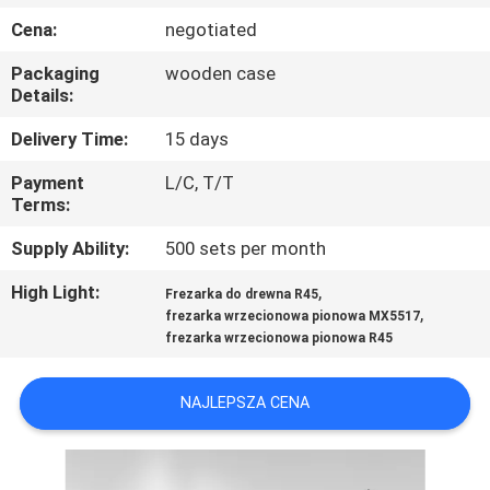
KONTROLA
Cena:
negotiated
JAKOŚCI
Packaging
wooden case
Details:
SKONTAKTUJ
Delivery Time:
15 days
SIĘ
Payment
L/C, T/T
Z
Terms:
NAMI
Supply Ability:
500 sets per month
High Light:
,
Frezarka do drewna R45
AKTUALNOŚCI
,
frezarka wrzecionowa pionowa MX5517
frezarka wrzecionowa pionowa R45
POPROSIĆ
NAJLEPSZA CENA
O
WYCENĘ