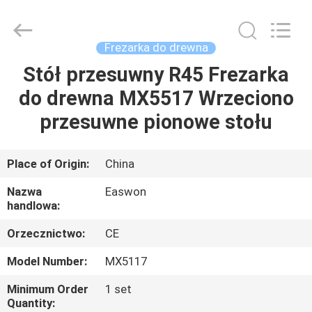
Ruixiang
Import
&
Export
Co.,
Frezarka do drewna
Ltd..
All
Stół przesuwny R45 Frezarka
DOM
Rights
Reserved.
do drewna MX5517 Wrzeciono
PRODUKTY
przesuwne pionowe stołu
O
Place of Origin:
China
NAS
Nazwa
Easwon
handlowa:
WYCIECZKA
Orzecznictwo:
CE
PO
Model Number:
MX5117
FABRYCE
Minimum Order
1 set
Quantity: