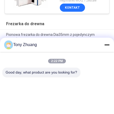
negotiated MOQ:1 zestaw
KONTAKT
Frezarka do drewna
Pionowa frezarka do drewna Dia35mm z pojedynczym
wrzecionem
Tony Zhuang
Frezarka z podwójnym wrzecionem Dia35mm MX5317
Uniwersalne zastosowanie pionowe
2:22 PM
MZ7221D 2-rzędowa frezarka do drewna Dia35mm
Wytaczarka wielowrzecionowa
Good day, what product are you looking for?
popularne kategorie
Wszystko
Piła Taśmowa Do 
Grubościówka Do 
Drewna
Drewna
Okleiniarka Do 