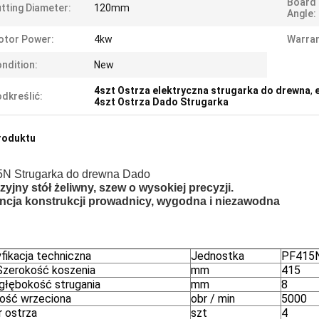
Board 
tting Diameter:
120mm
Angle:
otor Power:
4kw
Warran
ndition:
New
4szt Ostrza elektryczna strugarka do drewna
,
dkreślić:
4szt Ostrza Dado Strugarka
roduktu
N Strugarka do drewna Dado
zyjny stół żeliwny, szew o wysokiej precyzji.
ncja konstrukcji prowadnicy, wygodna i niezawodna
fikacja techniczna
Jednostka
PF415
Szerokość koszenia
mm
415
głębokość strugania
mm
8
ość wrzeciona
obr / min
5000
 ostrza
szt
4