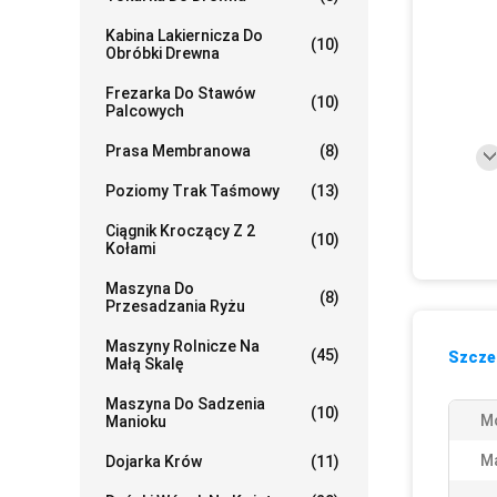
Kabina Lakiernicza Do
(10)
Obróbki Drewna
Frezarka Do Stawów
(10)
Palcowych
Prasa Membranowa
(8)
Poziomy Trak Taśmowy
(13)
Ciągnik Kroczący Z 2
(10)
Kołami
Maszyna Do
(8)
Przesadzania Ryżu
Maszyny Rolnicze Na
(45)
Szczeg
Małą Skalę
Maszyna Do Sadzenia
(10)
M
Manioku
Ma
Dojarka Krów
(11)