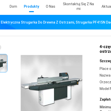
Skontaktuj Się Z Na
Dom
Produkty
O Nas
Aktua
Mi
 Elektryczna Strugarka Do Drewna Z Ostrzami, Strugarka PF415N D
4-czę
ostrz
Szczeg
Place o
Nazwa 
Orzecz
Model 
Zapłat
Minim