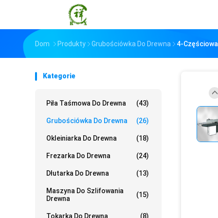
Dom
Produkty
Grubościówka Do Drewna
4-Częściowa
Kategorie
Piła Taśmowa Do Drewna
(43)
Grubościówka Do Drewna
(26)
Okleiniarka Do Drewna
(18)
Frezarka Do Drewna
(24)
Dłutarka Do Drewna
(13)
Maszyna Do Szlifowania
(15)
Drewna
Tokarka Do Drewna
(8)