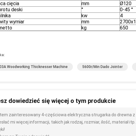
ca cięcia
mm
Ø120
brotu deski
°
0-45 °
lnika
kw
4
wity wymiar
mm
2700x
netto
kg
650
ka:
3A Woodworking Thicknesser Machine
5600r/min Dado Jointer
sz dowiedzieć się więcej o tym produkcie
tem zainteresowany 4-częściowa elektryczna strugarka do drewna z
słać mi więcej informacji, takich jak rodzaj, rozmiar, ilość, materiał itp.
ki!