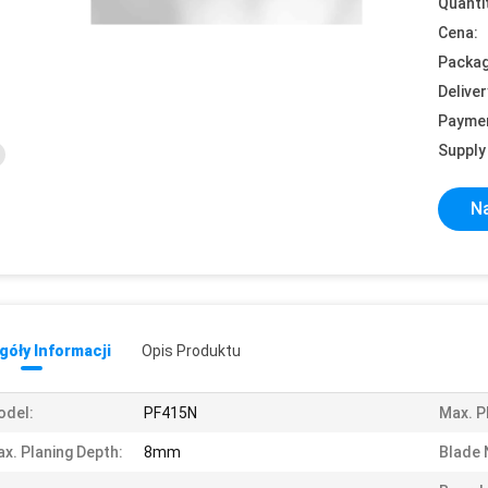
Quanti
Cena:
Packag
Deliver
Payme
Supply 
Na
óły Informacji
Opis Produktu
odel:
PF415N
Max. P
x. Planing Depth:
8mm
Blade 