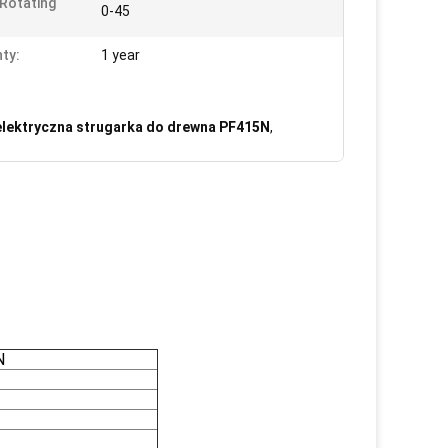
Rotating
0-45
ty:
1 year
elektryczna strugarka do drewna PF415N
,
N