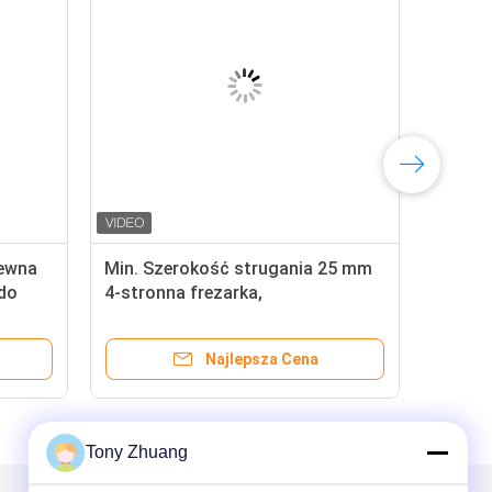
rewna
Min. Szerokość strugania 25 mm
do
4-stronna frezarka,
automatyczna strugarka do
drewna MB4012A
Najlepsza Cena
Tony Zhuang