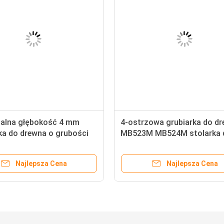
alna głębokość 4 mm
4-ostrzowa grubiarka do d
ka do drewna o grubości
MB523M MB524M stolarka 
E MB1013E Jednostronna
drewna
Najlepsza Cena
Najlepsza Cena