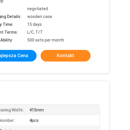
ty:
negotiated
ing Details:
wooden case
y Time:
15 days
nt Terms:
L/C, T/T
Ability:
500 sets per month
jlepsza Cena
Kontakt
laning Width:
415mm
Number:
4pcs