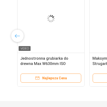
F
Jednostronna grubiarka do
Maksym
drewna Max W630mm ISO
Strugar
Strugarka do drewna
MB1010
Najlepsza Cena