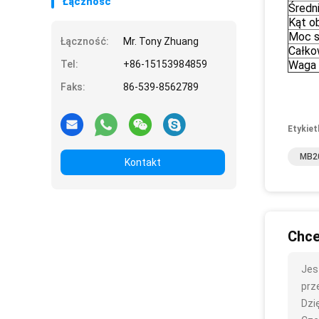
Łączność
Średni
Kąt o
Moc si
Łączność:
Mr. Tony Zhuang
Całko
Tel:
+86-15153984859
Waga 
Faks:
86-539-8562789
Etykiet
MB20
Kontakt
Chce
Jes
prze
Dzię