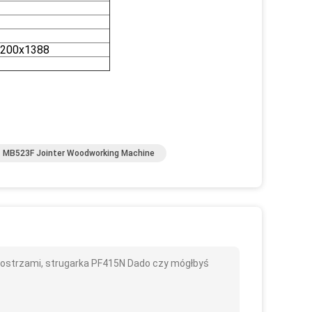
1200x1388
MB523F Jointer Woodworking Machine
 ostrzami, strugarka PF415N Dado czy mógłbyś