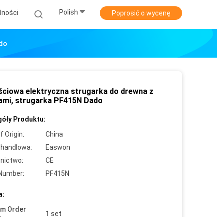
Polish
lności
Poprosić o wycenę
ado
ściowa elektryczna strugarka do drewna z
ami, strugarka PF415N Dado
óły Produktu:
f Origin:
China
handlowa:
Easwon
nictwo:
CE
Number:
PF415N
a:
um Order
1 set