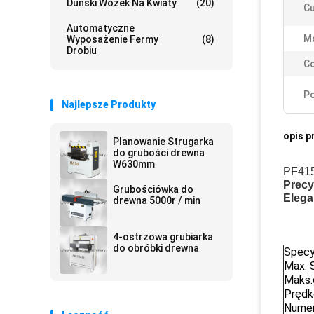
Duński Wózek Na Kwiaty
(20)
Cu
Automatyczne
M
Wyposażenie Fermy
(8)
Drobiu
Co
Po
Najlepsze Produkty
opis p
Planowanie Strugarka
do grubości drewna
W630mm
PF415
Precy
Grubościówka do
Elega
drewna 5000r / min
4-ostrzowa grubiarka
do obróbki drewna
Specy
Max. 
Maks.
Prędk
Numer